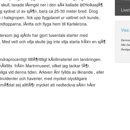
 skull, taxade lÃ¤ngst ner i den sÃ¥ kallade â€HolkasjÃ¶
Livet
ng sydost ut av sjÃ¶n, bara ca 25-30 meter bred. Drog
i halsgropen, fick upp flygplanet ur vattnet och kunde,
¤dtopparna, lÃ¤tta och flyga hem till Karlskrona.
Visa
ftersom jag sjÃ¤lv har gjort tusentals starter med
ed vett och vilja skulle jag inte vilja starta frÃ¥n en sjÃ¶
Denna 
Nils D
Redige
undraprocentigt tillfÃ¶rlitligt kÃ¤llmateriel om landningen.
hÃ¥llits frÃ¥n Marinmuseet, vilket jag tackar fÃ¶r.
ga vid denna tiden. Arkiven Ã¤r fyllda av liknande , eller
a incidenter och haverier, med mycket olyckligare
emÃ¶dat sej alltfÃ¶r mycket att nedteckna sÃ¥n hÃ¤r