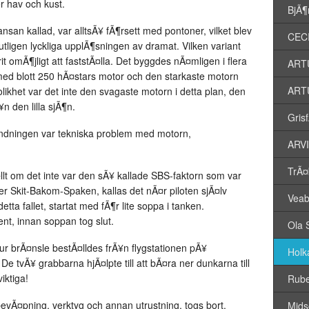
r hav och kust.
BjÃ¶
nsan kallad, var alltsÃ¥ fÃ¶rsett med pontoner, vilket blev
CECI
utligen lyckliga upplÃ¶sningen av dramat. Vilken variant
t omÃ¶jligt att faststÃ¤lla. Det byggdes nÃ¤mligen i flera
ARTU
med blott 250 hÃ¤stars motor och den starkaste motorn
ARTU
ikhet var det inte den svagaste motorn i detta plan, den
n den lilla sjÃ¶n.
Gris
dlandningen var tekniska problem med motorn,
ARVI
TrÃ¤
¤llt om det inte var den sÃ¥ kallade SBS-faktorn som var
er Skit-Bakom-Spaken, kallas det nÃ¤r piloten sjÃ¤lv
Veab
etta fallet, startat med fÃ¶r lite soppa i tanken.
sent, innan soppan tog slut.
Ola 
ur brÃ¤nsle bestÃ¤lldes frÃ¥n flygstationen pÃ¥
Holk
 tvÃ¥ grabbarna hjÃ¤lpte till att bÃ¤ra ner dunkarna till
iktiga!
Rube
 bevÃ¤pning, verktyg och annan utrustning, togs bort.
Mids