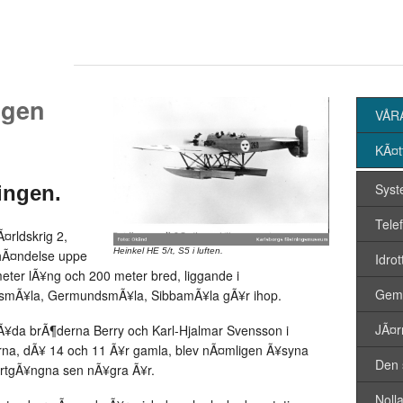
ngen
VÅR
KÃ¤t
Syste
ingen.
Tele
¤rldskrig 2,
Heinkel HE 5/t, S5 i luften.
 hÃ¤ndelse uppe
Idrot
meter lÃ¥ng och 200 meter bred, liggande i
Geme
rsmÃ¥la, GermundsmÃ¥la, SibbamÃ¥la gÃ¥r ihop.
JÃ¤r
e bÃ¥da brÃ¶derna Berry och Karl-Hjalmar Svensson i
a, dÃ¥ 14 och 11 Ã¥r gamla, blev nÃ¤mligen Ã¥syna
Den 
bortgÃ¥ngna sen nÃ¥gra Ã¥r.
Noll