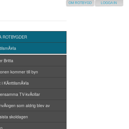
OM ROTBYGD
LOGGA IN
A ROTBYGDER
tilsmÃ¥la
r Britta
fonen kommer till byn
t i KÃ¤ttilsmÃ¥la
nsamma TV-kvÃ¤llar
nvÃ¤gen som aldrig blev av
sista skoldagen
an