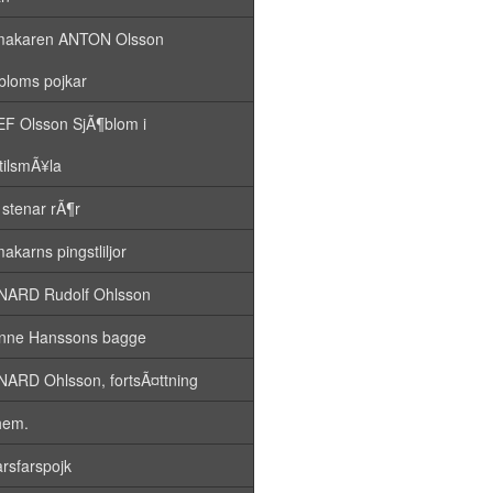
akaren ANTON Olsson
bloms pojkar
F Olsson SjÃ¶blom i
tilsmÃ¥la
stenar rÃ¶r
akarns pingstliljor
ARD Rudolf Ohlsson
ne Hanssons bagge
ARD Ohlsson, fortsÃ¤ttning
hem.
arsfarspojk