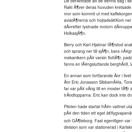
De berÃ¤ttade att de denna dag i s
Rakt Ã¶ver deras huvuden kretsade 
mor som kommit ut med kaffekorgen 
aviatÃ¶rerna och hojtadeâ€Kom ner f
dÃ¤refter tystnade motorn dÃ¤ruppe
HolkasjÃ¶n.
Berry och Karl-Hjalmar fÃ¶rstod sn
och sprang ner till sjÃ¶n, bara nÃ¥g
mekanikern pÃ¥ varsin flottÃ¶r, pa
fanns en lÃ¥ngsluttande berghÃ¤ll, 
En annan som fortfarande Ã¤r i livet
Ã¤r Eric Jonasson SibbamÃ¥la, Tors-
far var pÃ¥ vÃ¤g till en moster fÃ¶r
trÃ¤dtopparna. Eric kan dock inte dra
Piloten hade startat frÃ¥n vattnet u
pÃ¥ den tiden ett eget â€flygvapenâ
och GÃ¶teborg. Fast egentligen var
division som var stationerad i Karl