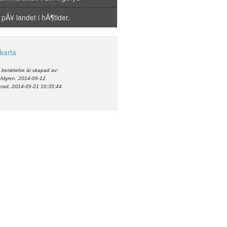
 pÃ¥ landet i hÃ¶tider.
 karta
berättelse är skapad av:
ahlgren, 2014-09-12
rad, 2014-09-21 10:35:44