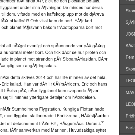
eptember nÃ¤mnda Ã¥r, gick de och plockade potatis.
flygplanet under sina Ã¶vningar. De mindes hur deras
Skom
till dom, viftade med en kaffekopp upp mot de djÃ¤rva
Ã¥r ni kaffeâ€! Och visst kom de ner! FÃ¶r kort
SjÃ¶
 och planet fÃ¶rsvann bakom trÃ¤dtopparna bort mot
JOSE
KÃ¤t
abbt att nÃ¥got ovanligt och spÃ¤nnande var pÃ¥ gÃ¥ng
ra hundratal meter bort. Och fick dÃ¤r se hur piloten och
Fem 
ddlade in planet mot stranden pÃ¥ SibbamÃ¥lasidan. DÃ¤r
lÃ¤mplig som angÃ¶ringsplats.
Skom
 nÃ¤r detta skrives 2014 och har lite minnen av det hela,
LEON
Eric kallad. Han var dÃ¥ i 10Ã¥rsÃ¥ldern. Eric och hans
 att hÃ¤lsa pÃ¥, nÃ¤r flygplanet kom svepande Ã¶ver
MÃ¥n
 sej till minnes ytterligare detaljer om hÃ¤ndelsen.
LEON
tanfÃ¶r Stumholmens Flygstation. Kungliga Flottan hade
€, med flygplan stationerade i Karlskrona , HÃ¥rsfjÃ¤rden
Frid
:e
 det ett detachement frÃ¥n F2 , HÃ¤gernÃ¤s. Deras 4
Farf
skrona, fÃ¶r samverkan med Marinen. Huvudsakliga syftet