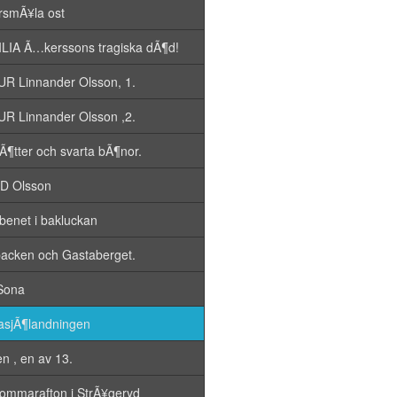
rsmÃ¥la ost
LIA Ã…kerssons tragiska dÃ¶d!
R Linnander Olsson, 1.
R Linnander Olsson ,2.
fÃ¶tter och svarta bÃ¶nor.
D Olsson
benet i bakluckan
acken och Gastaberget.
Sona
asjÃ¶landningen
n , en av 13.
ommarafton i StrÃ¥geryd