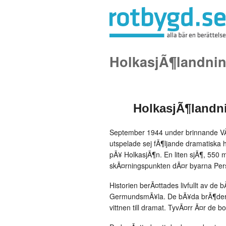
HolkasjÃ¶landni
HolkasjÃ¶landn
September 1944 under brinnande VÃ
utspelade sej fÃ¶ljande dramatiska
pÃ¥ HolkasjÃ¶n. En liten sjÃ¶, 550 
skÃ¤rningspunkten dÃ¤r byarna Pe
Historien berÃ¤ttades livfullt av d
GermundsmÃ¥la. De bÃ¥da brÃ¶dern
vittnen till dramat. TyvÃ¤rr Ã¤r de 