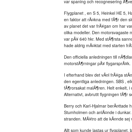
var spaning och recognesering Ã¶ve
Flygplanet , en S 5, Heinkel HE 5, Ha
en faktor att rÃ¤kna med fÃ¶r den sl
av planet det var frÃ¥gan om har vari
olika modeller. Den motorsvagaste 
var pÃ¥ 640 hkr. Med stÃ¶rsta sannol
hade aldrig mÃ¤ktat med starten frÃ¥
Den officiella anledningen till nÃ¶
motorstÃ¶rningar pÃ¥ flygarsprÃ¥k.
I efterhand blev det vÃ¤l frÃ¥ga stÃ
den egentliga anledningen. SBS , ell
fÃ¶rorsakat malÃ¶ren. Helt enkelt, i d
Alternativt, avbrutit flygningen fÃ¶r 
Berry och Karl-Hjalmar berÃ¤ttade h
Stumholmen och anlÃ¤nde i dunkar. De
stranden. MÃ¥tro att de kÃ¤nde sej v
Allt som kunde lastas ur flygplanet,