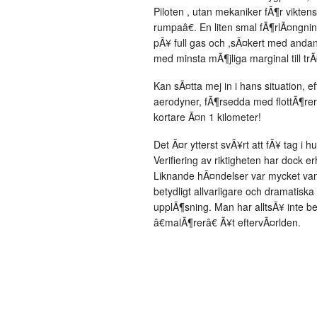
Piloten , utan mekaniker fÃ¶r viktens
rumpaâ€. En liten smal fÃ¶rlÃ¤ngni
pÃ¥ full gas och ,sÃ¤kert med andan 
med minsta mÃ¶jliga marginal till trÃ
Kan sÃ¤tta mej in i hans situation, e
aerodyner, fÃ¶rsedda med flottÃ¶rer. M
kortare Ã¤n 1 kilometer!
Det Ã¤r ytterst svÃ¥rt att fÃ¥ tag i h
Verifiering av riktigheten har dock er
Liknande hÃ¤ndelser var mycket vanli
betydligt allvarligare och dramatisk
upplÃ¶sning. Man har alltsÃ¥ inte b
â€malÃ¶rerâ€ Ã¥t eftervÃ¤rlden.