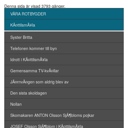
Denna sida är visad 3793 gånger.
VÅRA ROTBYGDER
KÃ¤ttilsmÃ¥la
Syster Britta
Telefonen kommer till byn
Idrott i KÃ¤ttilsmÃ¥la
Gemensamma TV-kvÃ¤llar
JÃ¤rnvÃ¤gen som aldrig blev av
Den sista skoldagen
Nollan
Skomakaren ANTON Olsson SjÃ¶bloms pojkar
JOSEF Olsson SjÃ¶blom i KÃ¤ttilsmÃ¥la