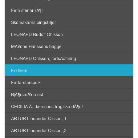
Fem stenar rÃ¶r
Skomakarns pingstliljor
LEONARD Rudolf Ohlsson
MÃ¥nne Hanssons bagge
LEONARD Ohlsson, fortsÃ¤ttning
Fridhem.
Farfarsfarspojk
BjÃ¶rsmÃ¥la ost
CECILIA Ã…kerssons tragiska dÃ¶d!
ARTUR Linnander Olsson, 1.
ARTUR Linnander Olsson ,2.