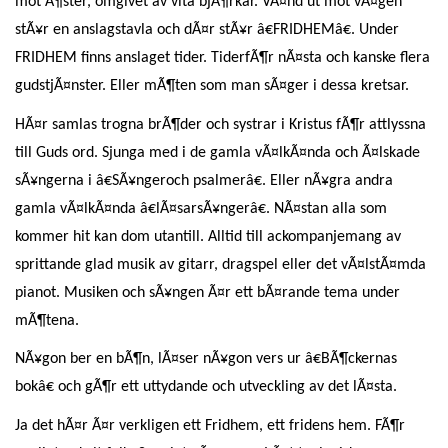
mot Ã¶ster, omgivet av vita bjÃ¶rkar. VÃ¤nd ut mot vÃ¤gen
stÃ¥r en anslagstavla och dÃ¤r stÃ¥r â€FRIDHEMâ€. Under
FRIDHEM finns anslaget tider. TiderfÃ¶r nÃ¤sta och kanske flera
gudstjÃ¤nster. Eller mÃ¶ten som man sÃ¤ger i dessa kretsar.
HÃ¤r samlas trogna brÃ¶der och systrar i Kristus fÃ¶r attlyssna
till Guds ord. Sjunga med i de gamla vÃ¤lkÃ¤nda och Ã¤lskade
sÃ¥ngerna i â€SÃ¥ngeroch psalmerâ€. Eller nÃ¥gra andra
gamla vÃ¤lkÃ¤nda â€lÃ¤sarsÃ¥ngerâ€. NÃ¤stan alla som
kommer hit kan dom utantill. Alltid till ackompanjemang av
sprittande glad musik av gitarr, dragspel eller det vÃ¤lstÃ¤mda
pianot. Musiken och sÃ¥ngen Ã¤r ett bÃ¤rande tema under
mÃ¶tena.
NÃ¥gon ber en bÃ¶n, lÃ¤ser nÃ¥gon vers ur â€BÃ¶ckernas
bokâ€ och gÃ¶r ett uttydande och utveckling av det lÃ¤sta.
Ja det hÃ¤r Ã¤r verkligen ett Fridhem, ett fridens hem. FÃ¶r