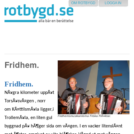
OM ROTBYGD
LOGGA IN
Fridhem.
Fridhem.
NÃ¥gra kilometer uppÃ¥t
TorsÃ¥svÃ¤gen , norr
om KÃ¤ttilsmÃ¥la ligger,i
Fridhemsmusikanterna Friska FlÃ¤ktar.
TrollemÃ¥la, en liten gul
byggnad pÃ¥ hÃ¶ger sida om vÃ¤gen. I en vacker litenslÃ¤nt