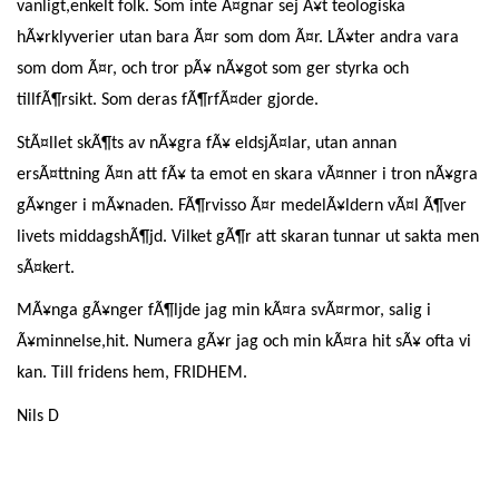
vanligt,enkelt folk. Som inte Ã¤gnar sej Ã¥t teologiska
hÃ¥rklyverier utan bara Ã¤r som dom Ã¤r. LÃ¥ter andra vara
som dom Ã¤r, och tror pÃ¥ nÃ¥got som ger styrka och
tillfÃ¶rsikt. Som deras fÃ¶rfÃ¤der gjorde.
StÃ¤llet skÃ¶ts av nÃ¥gra fÃ¥ eldsjÃ¤lar, utan annan
ersÃ¤ttning Ã¤n att fÃ¥ ta emot en skara vÃ¤nner i tron nÃ¥gra
gÃ¥nger i mÃ¥naden. FÃ¶rvisso Ã¤r medelÃ¥ldern vÃ¤l Ã¶ver
livets middagshÃ¶jd. Vilket gÃ¶r att skaran tunnar ut sakta men
sÃ¤kert.
MÃ¥nga gÃ¥nger fÃ¶ljde jag min kÃ¤ra svÃ¤rmor, salig i
Ã¥minnelse,hit. Numera gÃ¥r jag och min kÃ¤ra hit sÃ¥ ofta vi
kan. Till fridens hem, FRIDHEM.
Nils D