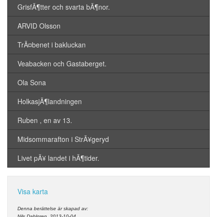
GrisfÃ¶tter och svarta bÃ¶nor.
ARVID Olsson
TrÃ¤benet i bakluckan
Veabacken och Gastaberget.
Ola Sona
HolkasjÃ¶landningen
Ruben , en av 13.
Midsommarafton i StrÃ¥geryd
Livet pÃ¥ landet i hÃ¶tider.
Visa karta
Denna berättelse är skapad av:
Nils Dahlgren, 2013-10-04