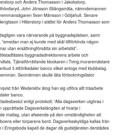
lerstorp och Anders Thomasson i Jakobstorp,
arthövdaryd, John Jönsson iStångsmåla, nämndemannen
 hemmansägaren Sven Månsson i Göljahult. Senare
engtsson i Hillerstorp i stället för Anders Thomasson som
 dagligen vara närvarande på byggnadsplatsen, samt
, ”emedan man ej kunde med skäl tillförbinda någon
r utan ersättningförsätta sin arbetstid”.
stadfästes byggnadsdirektionens arbete och
dlats. Tjänstförrättande klockaren i Tving,muraremästare
nbud 3.483riksdaler banco vilket antogs med klubbslag.
hemman. Sexmännen skulle låta förteckningslistor
vist från Wederslöv åtog han sig utföra allt träarbete
ksdaler banco.
desbeslut enligt protokoll; ”Alla dagsverken utgöras i
 upprättade Dagsverkslängden af hvarje i
ade matlag, utan afseende på den omständigheten att
åboens eller torparens bord. Dagsverksskyldiga kallas från
h i Eringsboda kapell de dagar då gudstjänsten derstädes