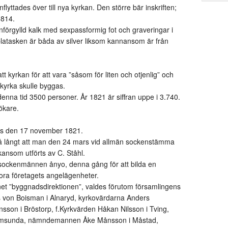
flyttades över till nya kyrkan. Den större bär inskriften;
1814.
nförgylld kalk med sexpassformig fot och graveringar i
latasken är båda av silver liksom kannansom är från
 kyrkan för att vara ”såsom för liten och otjenlig” och
kyrka skulle byggas.
enna tid 3500 personer. År 1821 är siffran uppe i 3.740.
ökare.
des den 17 november 1821.
så långt att man den 24 mars vid allmän sockenstämma
kansom utförts av C. Ståhl.
ockenmännen ånyo, denna gång för att bilda en
tora företagets angelägenheter.
net ”byggnadsdirektionen”, valdes förutom församlingens
s von Boisman i Alnaryd, kyrkovärdarna Anders
son i Bröstorp, f.Kyrkvärden Håkan Nilsson i Tving,
ämsunda, nämndemannen Åke Månsson i Måstad,