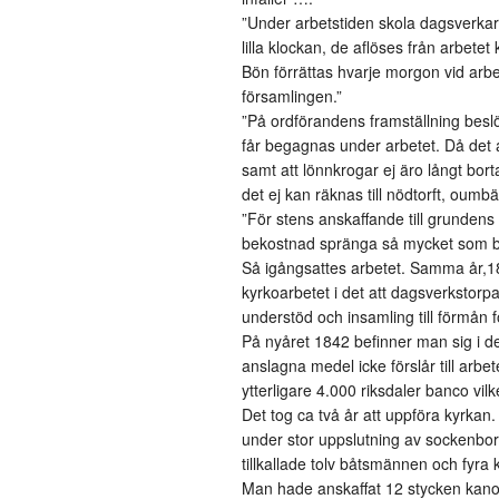
”Under arbetstiden skola dagsverka
lilla klockan, de aflöses från arbetet
Bön förrättas hvarje morgon vid arbet
församlingen.”
”På ordförandens framställning beslö
får begagnas under arbetet. Då det a
samt att lönnkrogar ej äro långt borta
det ej kan räknas till nödtorft, oumbä
”För stens anskaffande till grundens
bekostnad spränga så mycket som be
Så igångsattes arbetet. Samma år,18
kyrkoarbetet i det att dagsverkstor
understöd och insamling till förmån
På nyåret 1842 befinner man sig i de
anslagna medel icke förslår till arb
ytterligare 4.000 riksdaler banco vi
Det tog ca två år att uppföra kyrkan
under stor uppslutning av sockenbor 
tillkallade tolv båtsmännen och fyra
Man hade anskaffat 12 stycken kano