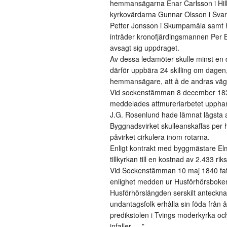
hemmansägarna Enar Carlsson i Hil
kyrkovärdarna Gunnar Olsson i Sv
Petter Jonsson i Skumpamåla samt
inträder kronofjärdingsmannen Per B
avsagt sig uppdraget.
Av dessa ledamöter skulle minst en
därför uppbära 24 skilling om dagen
hemmansägare, att å de andras vägna
Vid sockenstämman 8 december 1839
meddelades attmureriarbetet upphan
J.G. Rosenlund hade lämnat lägsta a
Byggnadsvirket skulleanskaffas per 
påvirket cirkulera inom rotarna.
Enligt kontrakt med byggmästare Elmq
tillkyrkan till en kostnad av 2.433 ri
Vid Sockenstämman 10 maj 1840 fatta
enlighet medden ur Husförhörsboken
Husförhörslängden serskilt anteckn
undantagsfolk erhålla sin föda från 
predikstolen i Tvings moderkyrka oc
infaller ….”