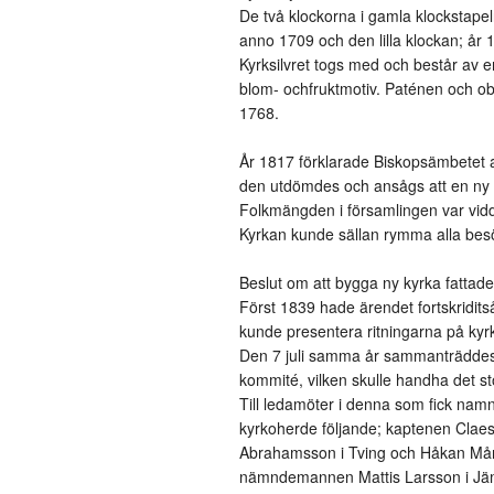
De två klockorna i gamla klockstapeln
anno 1709 och den lilla klockan; år 
Kyrksilvret togs med och består av e
blom- ochfruktmotiv. Paténen och ob
1768.
År 1817 förklarade Biskopsämbetet att
den utdömdes och ansågs att en ny 
Folkmängden i församlingen var vidd
Kyrkan kunde sällan rymma alla bes
Beslut om att bygga ny kyrka fatta
Först 1839 hade ärendet fortskridit
kunde presentera ritningarna på kyr
Den 7 juli samma år sammanträddes
kommité, vilken skulle handha det s
Till ledamöter i denna som fick nam
kyrkoherde följande; kaptenen Clae
Abrahamsson i Tving och Håkan Måns
nämndemannen Mattis Larsson i J