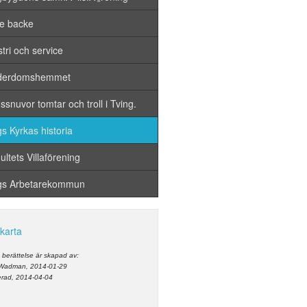
e backe
tri och service
derdomshemmet
snuvor tomtar och troll i Tving.
s Kyrkas historia
ltets Villaförening
gs Arbetarekommun
 karta
berättelse är skapad av:
 Wadman, 2014-01-29
rad, 2014-04-04