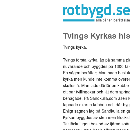
Tvings Kyrkas his
Tvings kyrka.
Tvings första kyrka låg på samma p
nuvarande och byggdes på 1300-tal
En sägen berättar; Man hade beslut
kyrka men kunde inte komma övere
skullestå. Man lade därför en kubbe
ett par tvillingoxar och lät dem sprin
behagade. På Sandkulla,som åsen ka
tappade oxarna kubben och där byg
Enligt sägnen låg på Sandkulla en g
Kyrkan byggdes av sten men klocksta
Taktäckningen bestod av tjärad spån