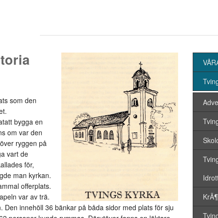
toria
VÅR
Tvin
lats som den
Adve
et.
Tvin
atatt bygga en
ns om var den
Skolo
 över ryggen på
ga vart de
Tvin
llades för,
gde man kyrkan.
Idro
ammal offerplats.
peln var av trä.
KrÃ
. Den innehöll 36 bänkar på båda sidor med plats för sju
Tvin