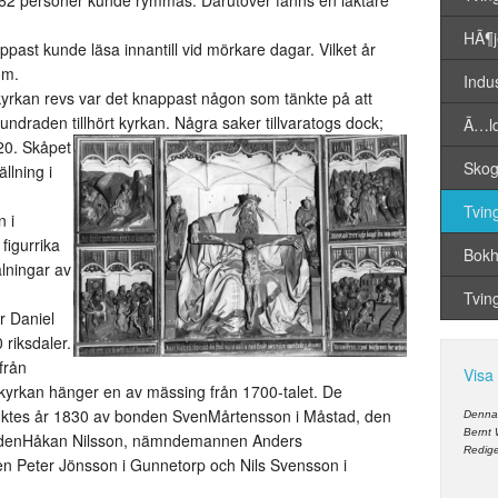
 262 personer kunde rymmas. Därutöver fanns en läktare
HÃ¶j
ppast kunde läsa innantill vid mörkare dagar. Vilket år
om.
Indus
skyrkan revs var det knappast någon som tänkte på att
ndraden tillhört kyrkan. Några saker tillvaratogs dock;
Ã…l
20. Skåpet
Skogs
llning i
Tving
 i
figurrika
Bokhu
lningar av
Tvin
er Daniel
 riksdaler.
från
Visa
kyrkan hänger en av mässing från 1700-talet. De
känktes år 1830 av bonden SvenMårtensson i Måstad, den
Denna 
Bernt
ärdenHåkan Nilsson, nämndemannen Anders
Redige
Peter Jönsson i Gunnetorp och Nils Svensson i