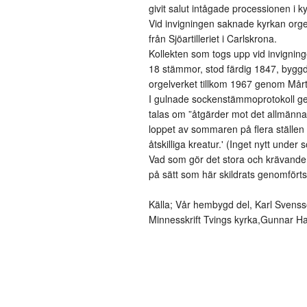
givit salut intågade processionen i ky
Vid invigningen saknade kyrkan org
från Sjöartilleriet i Carlskrona.
Kollekten som togs upp vid invignin
18 stämmor, stod färdig 1847, bygg
orgelverket tillkom 1967 genom Mårt
I gulnade sockenstämmoprotokoll ges 
talas om ”åtgärder mot det allmänna
loppet av sommaren på flera ställen 
åtskilliga kreatur.' (Inget nytt under s
Vad som gör det stora och krävande fö
på sätt som här skildrats genomför
Källa; Vår hembygd del, Karl Svens
Minnesskrift Tvings kyrka,Gunnar 