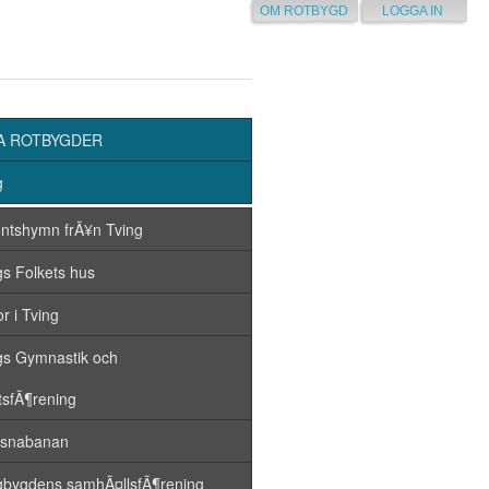
OM ROTBYGD
LOGGA IN
A ROTBYGDER
g
ntshymn frÃ¥n Tving
gs Folkets hus
r i Tving
gs Gymnastik och
ttsfÃ¶rening
¶snabanan
gbygdens samhÃ¤llsfÃ¶rening