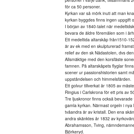
personer i varje bänk, tillsammans
för ca 50 personer.
Kyrkan var så mörk inuti att man kna
kyrkan byggdes finns ingen uppgift 
I början av 1840-talet när medeltid
bevara de äldre föremålen som i århu
Ett medeltida altarskåp från1510-15
är av ek med en skulpturerad framstä
relief av den sk Nådastolen, dvs den
Allsmäktige med den korsfäste sonen
famnen. På altarskåpets flyglar finns 
scener ur passionshistorien samt må
uppståndelsen och himmelsfärden.
Ett golvur tillverkat år 1805 av mäst
Ringius i Carlskrona för ett pris av 50
Tre ljuskronor finns också bevarade 
gamla kyrkan. Närmast orgeln i nya 
tvåandra är av kristall. Den ena s
andra skänktes år 1832 av kyrkov
Abrahamsson, Tving, nämndemannen 
Björkeryd.