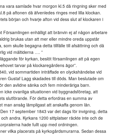
rna vara samlade hvar morgon kl.5 då ringning sker med
 kl.8 på aftonen då äfvenledes ringes med lilla klockan.
ets början och hvarje afton vid dess slut af klockaren i
t Församlingen enhälligt att bränvin ej af någon arbetare
ldrig brukas utan att mer eller mindre oreda uppstår
, som skulle begagna detta tillfälle till afsättning och då
rlig vid måltiderna …. ”
 läggande för kyrkan, beslöt församlingen att på egen
hovet tarvar på klockaregårdens ägor”.
40, vid sommartiden inträffade en olyckshändelse vid
paren Gustaf Lagg skadades till döds. Man beslutade om
 för den avlidne sänka och fem minderåriga barn.
n icke ovanliga situationen vid byggnadsföretag, att
etets slutförande. För detta erfordras en summa av
lket man ansåg lämpligast att anskaffa genom lån.
. Den 17 september 1843 var det dags för invigning, detta
och andra. Kyrkans 1200 sittplatser räckte inte och de
 korpralerna hade fullt upp med ordningen.
ner vilka placerats på kyrkogårdsmurarna. Sedan dessa