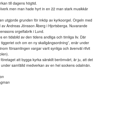
rkan till dagens högtid.
elverk men man hade hyrt in en 22 man stark musikkår
gen utgjorde grunden för inköp av kyrkoorgel. Orgeln med
d av Andreas Jönsson Åberg i Hjortsberga. Nuvarande
enssons orgelfabrik i Lund.
en tidsbild av den tidens andliga och timliga liv. Där
 tiggeriet och om en ny skallgångsordning”, enär under
inom församlingen vargar varit synliga och ävenväl rifvit
olen).
retaget att bygga kyrka särskilt berömvärt, är ju, att det
ts under samfälld medverkan av en hel sockens odalmän.
son
Hagman