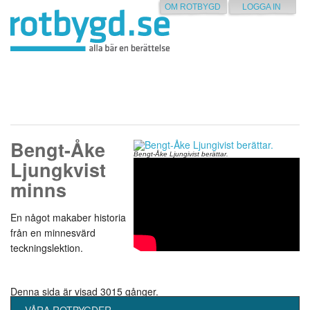
OM ROTBYGD
LOGGA IN
Bengt-Åke
Bengt-Åke Ljungivist berättar.
Ljungkvist
minns
En något makaber historia
från en minnesvärd
teckningslektion.
Denna sida är visad 3015 gånger.