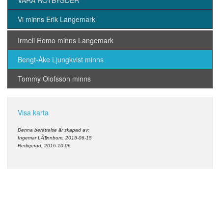
VÅRA ROTBYGDER
Vi minns Erik Langemark
Irmeli Romo minns Langemark
Bengt-Åke Ljungkvist minns
Tommy Olofsson minns
Visa karta
Denna berättelse är skapad av:
Ingemar LÃ¶nnbom, 2015-06-15
Redigerad, 2016-10-06