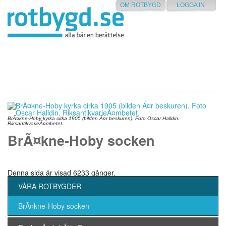
OM ROTBYGD
LOGGA IN
BrÃ¤kne-Hoby kyrka cirka 1905 (bilden Ã¤r beskuren). Foto Oscar Halldin.
RiksantikvarieÃ¤mbetet.
BrÃ¤kne-Hoby socken
Denna sida är visad 6233 gånger.
VÅRA ROTBYGDER
BrÃ¤kne-Hoby socken