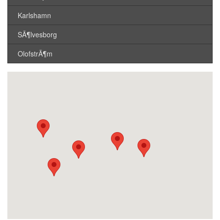
Karlshamn
SÃ¶lvesborg
OlofstrÃ¶m