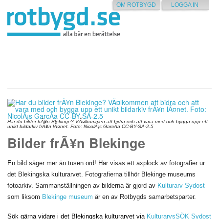
OM ROTBYGD
LOGGA IN
Har du bilder frÃ¥n Blekinge? VÃ¤lkommen att bidra och att vara med och bygga upp ett
unikt bildarkiv frÃ¥n lÃ¤net. Foto: NicolÃ¡s GarcÃ­a CC-BY-SA-2.5
Bilder frÃ¥n Blekinge
En bild säger mer än tusen ord! Här visas ett axplock av fotografier ur
det Blekingska kulturarvet. Fotografierna tillhör Blekinge museums
fotoarkiv. Sammanställningen av bilderna är gjord av
Kulturarv Sydost
som liksom
Blekinge museum
är en av Rotbygds samarbetsparter.
Sök gärna vidare i det Blekingska kulturarvet via
KulturarvsSÖK Sydost